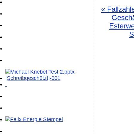
«
Fallzahl
Geschä
Esterwe
S