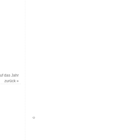
uf das Jahr
zurück
»