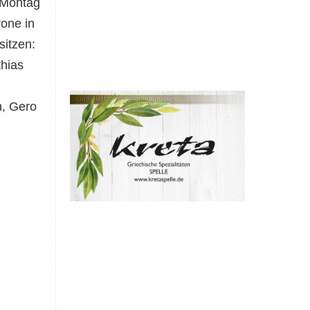
 Montag
one in
sitzen:
hias
n, Gero