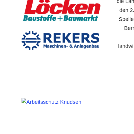
die La
den 2
Spelle
Ber
landwi