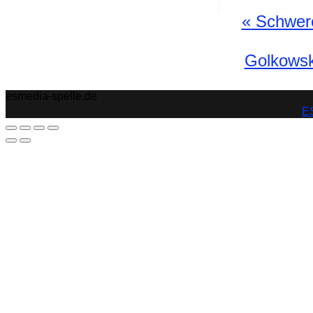
«
Schwere 
Golkowsk
esmedia-spelle.de
ES