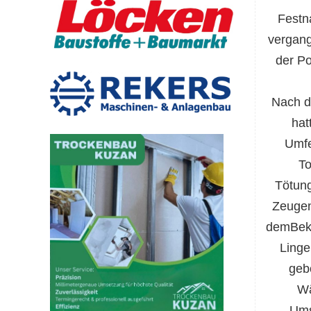
Festn
vergang
der Po
Nach d
hat
Umfe
To
Tötung
Zeugen
demBeka
Linge
geb
Wä
Ums