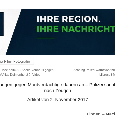
a Film- Fotografie
lisse beim SC Spelle-Venhaus gegen
Achtung Polizei warnt vor Anr
V Atlas Delmenhorst ? -Video-
Microsoft-M
lungen gegen Mordverdächtige dauern an – Polizei sucht
nach Zeugen
Artikel von 2. November 2017
Lingen – Nac