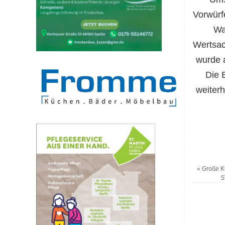
Vorwürf
Wa
Wertsac
wurde 
Die 
weiterh
«
Große Ku
S