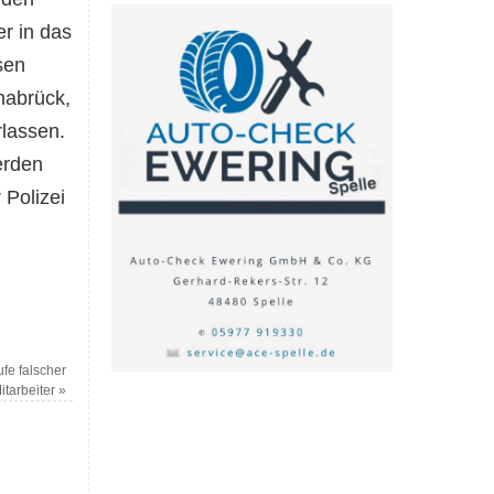
r in das
sen
nabrück,
lassen.
erden
 Polizei
ufe falscher
itarbeiter
»