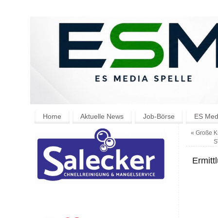
Home
Aktuelle News
Job-Börse
ES Medi
«
Große Ku
S
Ermitt