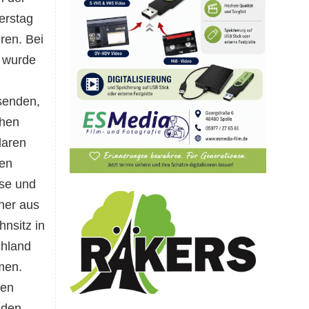
erstag
ren. Bei
, wurde
senden,
chen
laren
hen
ise und
ner aus
nsitz in
chland
men.
ren
 den