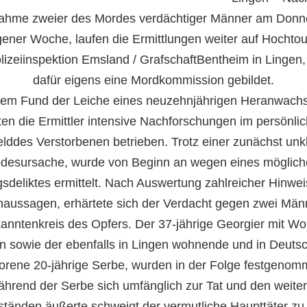
ahme zweier des Mordes verdächtiger Männer am Donn
ener Woche, laufen die Ermittlungen weiter auf Hochtou
lizeiinspektion Emsland / GrafschaftBentheim in Lingen
dafür eigens eine Mordkommission gebildet.
em Fund der Leiche eines neuzehnjährigen Heranwach
ten die Ermittler intensive Nachforschungen im persönli
lddes Verstorbenen betrieben. Trotz einer zunächst unk
desursache, wurde von Beginn an wegen eines möglic
sdeliktes ermittelt. Nach Auswertung zahlreicher Hinwe
aussagen, erhärtete sich der Verdacht gegen zwei Män
nntenkreis des Opfers. Der 37-jährige Georgier mit Woh
n sowie der ebenfalls in Lingen wohnende und in Deuts
orene 20-jährige Serbe, wurden in der Folge festgenom
hrend der Serbe sich umfänglich zur Tat und den weite
tänden äußerte,schweigt der vermutliche Haupttäter zu