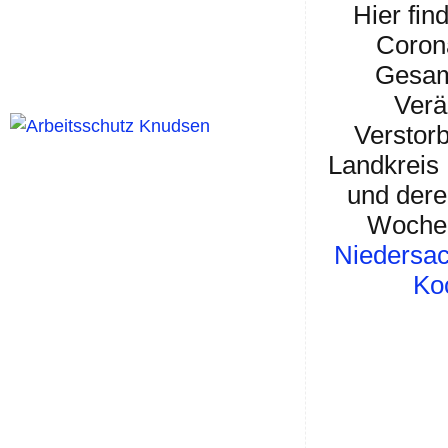
Hier fin
Coron
Gesamt
Verä
Verstor
Landkreis
und dere
Woche
Niedersa
Koc