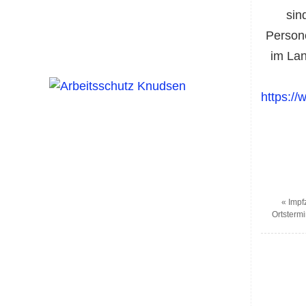
sin
Persone
im Lan
https:/
«
Impfz
Ortstermi