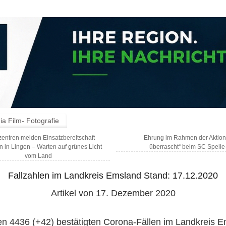
a Film- Fotografie
entren melden Einsatzbereitschaft
Ehrung im Rahmen der Aktion
n in Lingen – Warten auf grünes Licht
überrascht“ beim SC Spell
vom Land
Fallzahlen im Landkreis Emsland Stand: 17.12.2020
Artikel von 17. Dezember 2020
n 4436 (+42) bestätigten Corona-Fällen im Landkreis 