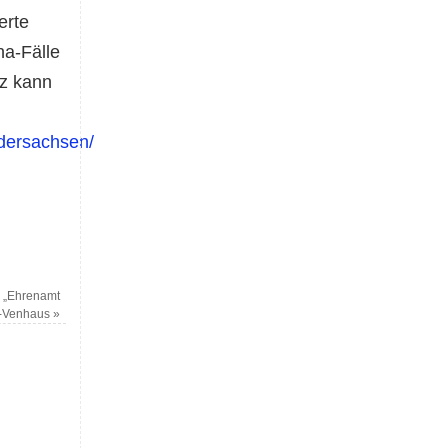
erte
na-Fälle
nz kann
edersachsen/
 „Ehrenamt
e-Venhaus
»