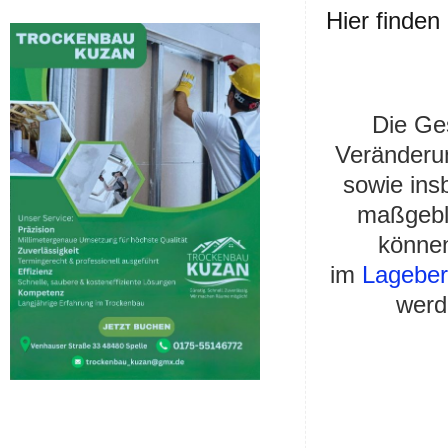
Hier finden
Die Ge
Veränderun
sowie ins
maßgebli
können
im
Lageber
werd