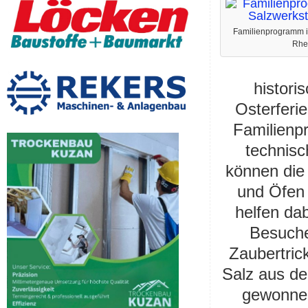
Familienprogramm in
Rhe
histori
Osterferi
Familienpr
technisc
können die 
und Öfen 
helfen dab
Besuche
Zaubertric
Salz aus de
gewonnen