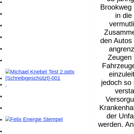
Brookweg k
in di
vermutl
Zusammen
den Autos 
angrenz
Zeugen 
Fahrzeuge
einzule
jedoch so 
versta
Versorgu
Krankenha
der Unfa
werden. An