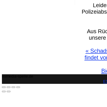
Leide
Polizeiab
Aus Rüc
unsere
«
Schads
findet v
Bi
esmedia-spelle.de
ES