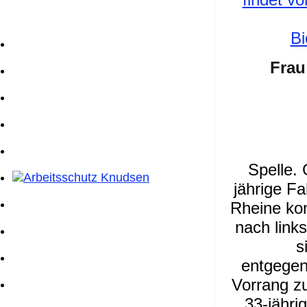
Bi
Frau
Spelle.
jährige F
Rheine ko
nach link
s
entgege
Vorrang z
33-jähri