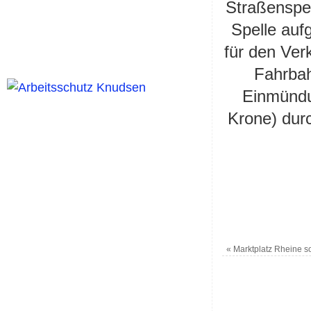
Straßenspe
Spelle auf
für den Ver
Fahrba
Einmündu
Krone) dur
«
Marktplatz Rheine so