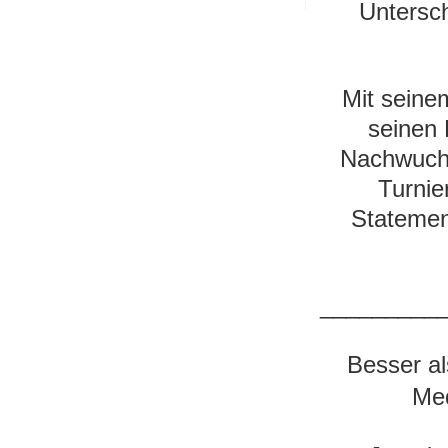
Untersch
Mit seine
seinen 
Nachwuchs
Turnie
Statemen
_________
Besser a
Med