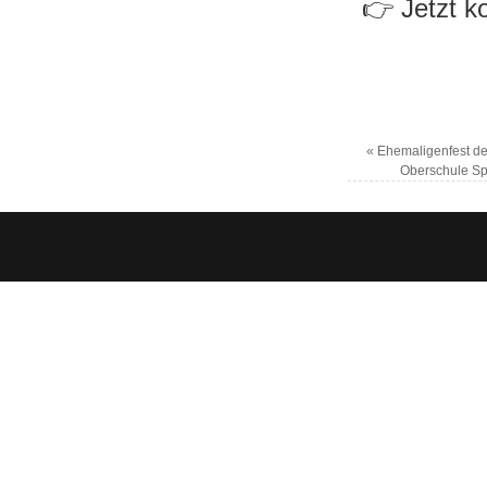
👉 Jetzt k
«
Ehemaligenfest de
Oberschule Spe