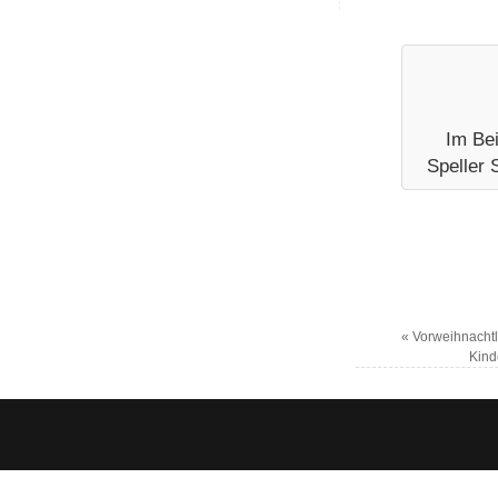
Im Bei
Speller 
«
Vorweihnachtl
Kind