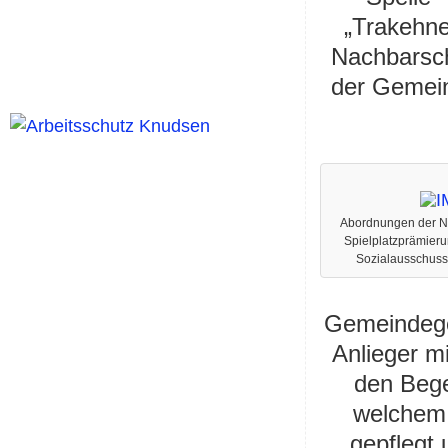
„Trakehne
Nachbarsch
der Gemei
Abordnungen der N
Spielplatzprämieru
Sozialausschuss
Gemeindegeb
Anlieger mi
den Bege
welchem 
gepflegt 