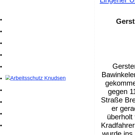
Gerst
Gerste
Bawinkele
gekommen
gegen 11
Straße Br
er gera
überhol
Kradfahrer
wurde ins