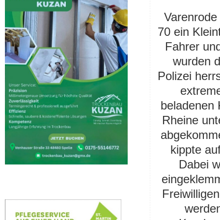
Varenrode 
70 ein Klein
Fahrer und
wurden d
Polizei her
extreme
beladenen K
Rheine unt
abgekommen
kippte au
Dabei w
eingeklemm
Freiwillig
werden