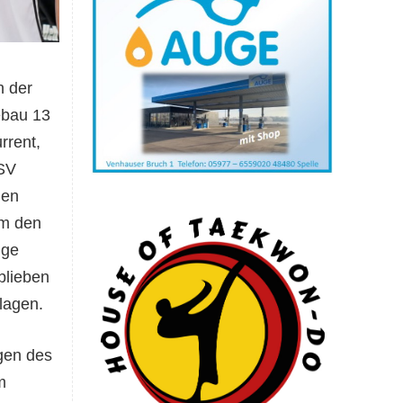
n der
ebau 13
rrent,
 SV
len
um den
ige
blieben
lagen.
gen des
m