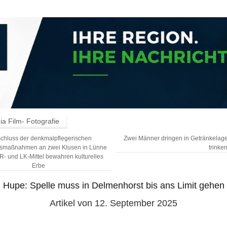
a Film- Fotografie
chluss der denkmalpflegerischen
Zwei Männer dringen in Getränkelage
smaßnahmen an zwei Klusen in Lünne
trinke
- und LK-Mittel bewahren kulturelles
Erbe
Hupe: Spelle muss in Delmenhorst bis ans Limit gehen
Artikel von 12. September 2025