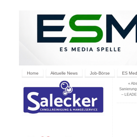
Home
Aktuelle News
Job-Börse
ES Medi
«
Abs
Sanierung
– LEADER