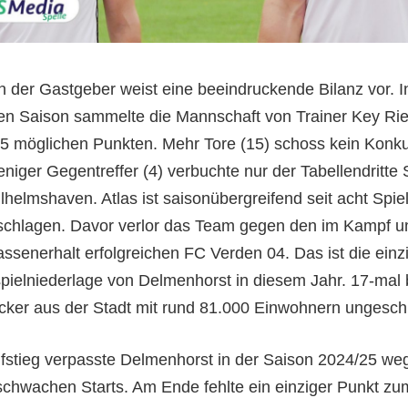
 der Gastgeber weist eine beeindruckende Bilanz vor. I
len Saison sammelte die Mannschaft von Trainer Key Ri
5 möglichen Punkten. Mehr Tore (15) schoss kein Konku
niger Gegentreffer (4) verbuchte nur der Tabellendritte
lhelmshaven. Atlas ist saisonübergreifend seit acht Spie
chlagen. Davor verlor das Team gegen den im Kampf 
assenerhalt erfolgreichen FC Verden 04. Das ist die einz
pielniederlage von Delmenhorst in diesem Jahr. 17-mal 
icker aus der Stadt mit rund 81.000 Einwohnern ungesch
fstieg verpasste Delmenhorst in der Saison 2024/25 we
schwachen Starts. Am Ende fehlte ein einziger Punkt zu