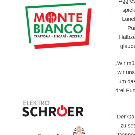
Aggres
spie
Lüneb
Pun
Halbze
glaube
„Wir mü
wir un
um das
drei Pun
Der Gas
zu se
Dennoc