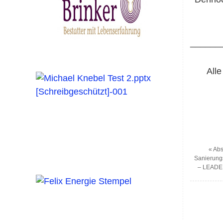
______
Alle
«
Abs
Sanierung
– LEADER