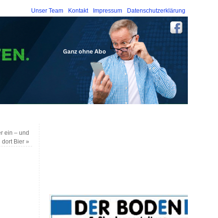
Unser Team
Kontakt
Impressum
Datenschutzerklärung
r ein – und
n dort Bier
»