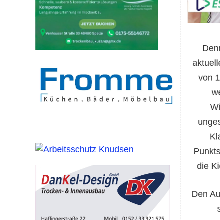
Denn
aktuel
von 1
we
Wi
unges
Kl
Punkts
die K
Den Au