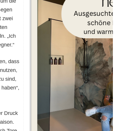
 um die
Gegen
t zwei
iten
n. „Ich
egner.“
en, dass
nutzen,
u sind,
e haben“,
er Druck
aison.
ch Tore