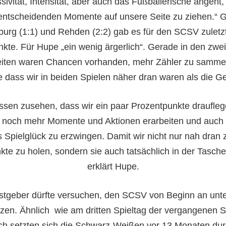
sivität, Intensität, aber auch das Fußballerische angeht,
lentscheidenden Momente auf unsere Seite zu ziehen.“ 
urg (1:1) und Rehden (2:2) gab es für den SCSV zuletz
kte. Für Hupe „ein wenig ärgerlich“. Gerade in den zwe
iten waren Chancen vorhanden, mehr Zähler zu sammel
 dass wir in beiden Spielen näher dran waren als die G
ssen zusehen, dass wir ein paar Prozentpunkte draufleg
s noch mehr Momente und Aktionen erarbeiten und auch 
 Spielglück zu erzwingen. Damit wir nicht nur nah dran z
kte zu holen, sondern sie auch tatsächlich in der Tasch
erklärt Hupe.
tgeber dürfte versuchen, den SCSV von Beginn an unt
tzen. Ähnlich wie am dritten Spieltag der vergangenen S
h setzten sich die Schwarz-Weißen vor 13 Monaten dur