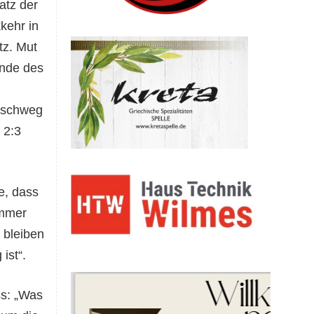
atz der
kehr in
tz. Mut
unde des
rschweg
 2:3
e, dass
immer
 bleiben
ist“.
ss: „Was