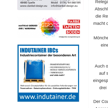
Relega
Abschl
die Re
macht d
Mönche
ein
Auch o
auf 
eingesp
drei
Der Coa