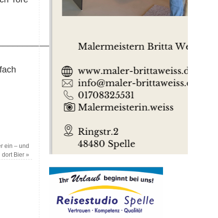
____________
nfach
r ein – und
n dort Bier
»