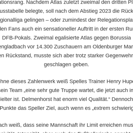
tionsrang. Nachdem Atlas zuletzt zweimal den dritten Pl
usstabelle belegte, soll nach dem Abstieg 2023 die Rück
gionalliga gelingen – oder zumindest der Relegationspla
en Fans auch ein sensationeller Auftritt in der ersten R
DFB-Pokals. Zweimal egalisierte Atlas gegen Borussia
ngladbach vor 14.300 Zuschauern am Oldenburger Ma
en Rückstand, musste sich aber trotz starker Gegenwehr
geschlagen geben.
hne dieses Zahlenwerk weiß Spelles Trainer Henry Hup
sein Team „eine sehr gute Truppe wartet, die jetzt auch 
ielter ist. Delmenhorst hat enorm viel Qualität.“ Dennoch
 Punkte das Speller Ziel, auch wenn es „extrem schwierig 
ch weiß, dass seine Mannschaft ihr Limit erreichen mu