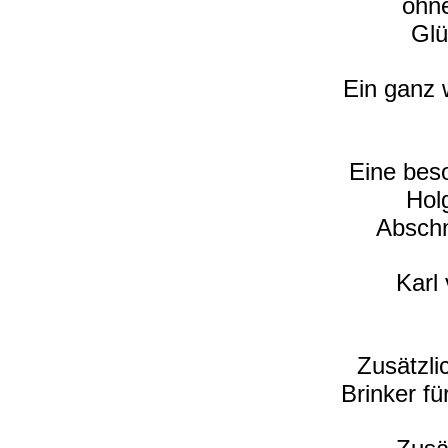
ohn
Glü
Ein ganz 
Eine bes
Holg
Abschn
Karl
Zusätzl
Brinker fü