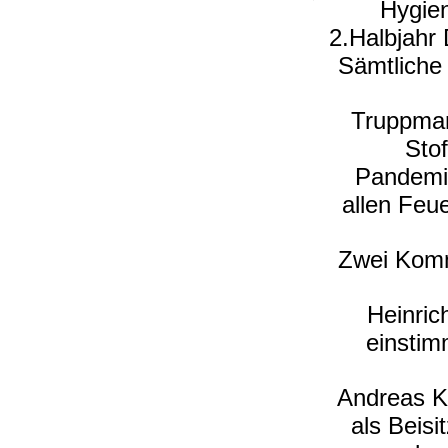
Hygien
2.Halbjahr
Sämtliche
Truppman
Stof
Pandemie
allen Feu
Zwei Komm
Heinri
einstim
Andreas K
als Beisi