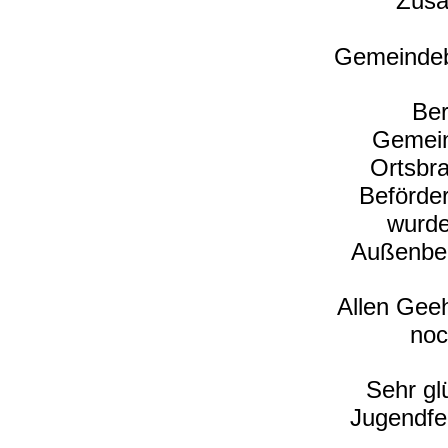
Zusä
Gemeindeb
Ber
Gemein
Ortsbr
Beförde
wurde
Außenber
Allen Geeh
noc
Sehr gl
Jugendfe