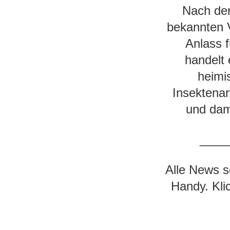
Nach der
bekannten 
Anlass 
handelt
heimis
Insektenar
und dami
____
Alle News sc
Handy. Kl