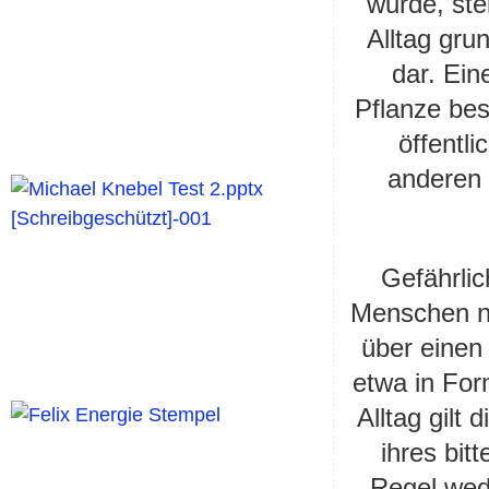
wurde, ste
Alltag gru
dar. Ein
Pflanze bes
öffentl
anderen 
Gefährli
Menschen nu
über einen
etwa in For
Alltag gilt
ihres bit
Regel wed