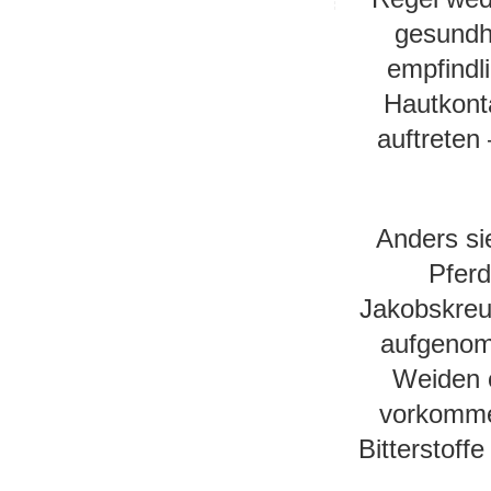
gesundhe
empfindl
Hautkonta
auftreten
Anders sie
Pferd
Jakobskreuz
aufgenomm
Weiden o
vorkomme
Bitterstoff