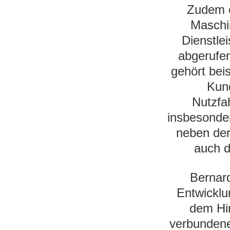
Zudem e
Maschin
Dienstle
abgerufe
gehört bei
Kun
Nutzfa
insbesonder
neben der
auch d
Bernard
Entwickl
dem Hi
verbundene