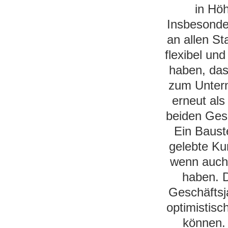
in Hö
Insbesonde
an allen St
flexibel und
haben, dass
zum Untern
erneut als
beiden Gesc
Ein Bauste
gelebte Ku
wenn auch
haben. D
Geschäftsj
optimistisc
können. 