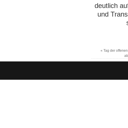
deutlich au
und Transp
«
Tag der offenen
ab