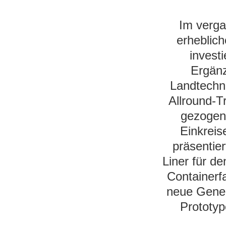
Im verga
erheblic
invest
Ergänz
Landtechn
Allround-T
gezogen
Einkrei
präsentie
Liner für d
Containerfa
neue Gener
Prototyp