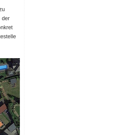
zu
 der
nkret
estelle