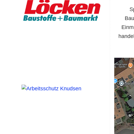
S
Bau
Einm
handel