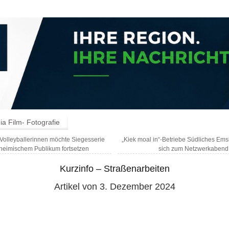
a Film- Fotografie
Volleyballerinnen möchte Siegesserie
„Kiek moal in“-Betriebe Südliches Emsl
 heimischem Publikum fortsetzen
sich zum Netzwerkabend 
Kurzinfo – Straßenarbeiten
Artikel von 3. Dezember 2024