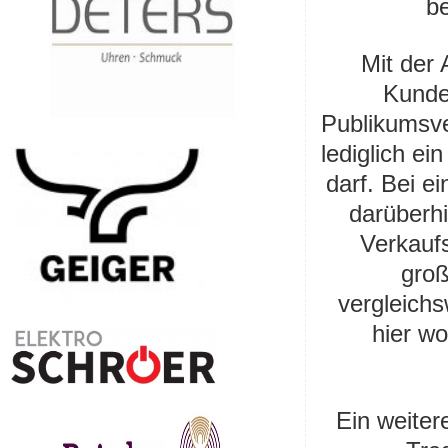
be
Mit der 
Kunde
Publikumsve
lediglich e
darf. Bei e
darüberh
Verkaufs
groß
vergleic
hier wo
Ein weiter