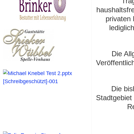
Tra
haushaltsfr
privaten 
ledigli
Die Al
Veröffentlic
Die bis
Stadtgebiet
Re