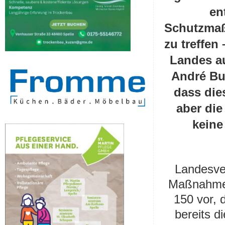
en
Schutzmaß
zu treffen
Landes au
André Bur
dass die
aber die
keine
Landesve
Maßnahmen
150 vor, 
bereits d