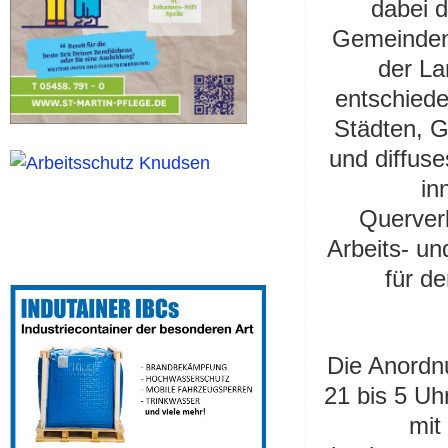
dabei d
Gemeinden 
der La
entschiede
Städten, 
und diffuse
in
Querver
Arbeits- un
für d
Die Anordn
21 bis 5 Uh
mit