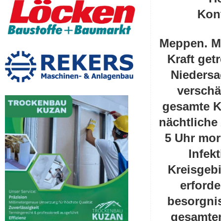
Kon
Meppen. Mi
Kraft ge
Niedersa
verschä
gesamte K
nächtliche
5 Uhr mor
Infek
Kreisgeb
erforde
besorgnis
gesamten