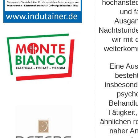
hochanstec
und f
Ausgan
Nachtstunde
wir mit
weiterkom
Eine Au
besteht
insbesond
psycho
Behandlu
Tätigkeit
ähnlichen r
naher An