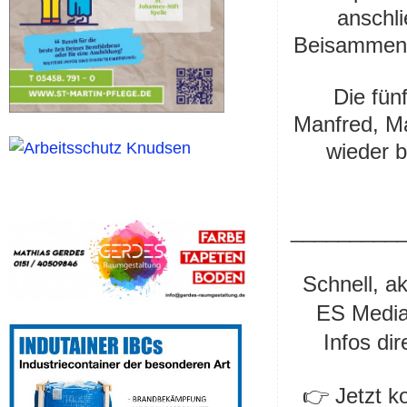
anschl
Beisammense
Die fün
Manfred, Ma
wieder b
_________
Schnell, a
ES Media 
Infos di
👉 Jetzt k