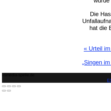
wurde 
Die Has
Unfallaufn
hat die
«
Urteil i
„Singen im
esmedia-spelle.de
ES