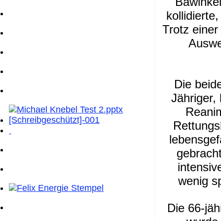
Bawinkel
kollidierte
Trotz einer
Auswei
Die beid
Jähriger,
Reanim
Rettungsk
lebensgef
gebracht
intensiv
wenig s
Die 66-jäh