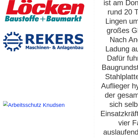
ist am Don
rund 20 
Lingen um
großes G
Nach Ang
Ladung au
Dafür fuh
Baugrundst
Stahlplat
Auflieger h
der gesam
sich sel
Einsatzkräf
vier 
auslaufend