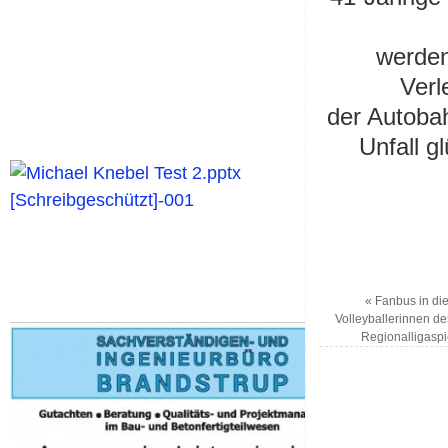
werden
Verl
der Autoba
Unfall g
«
Fanbus in die
Volleyballerinnen d
Regionalligaspi