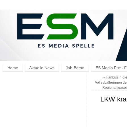
Home
Aktuelle News
Job-Börse
ES Media Film- F
«
Fanbus in die
Volleyballerinnen d
Regionalligaspi
LKW krac