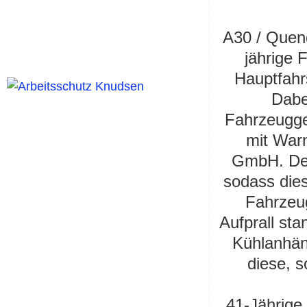
A30 / Quend
jährige 
Hauptfahr
Dabe
Fahrzeugg
mit Warn
GmbH. Der 
sodass dies
Fahrzeu
Aufprall st
Kühlanhän
diese, s
41-Jährige