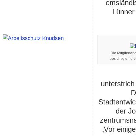
emsländi
Lünner 
Die Mitglieder
besichtigten di
unterstric
D
Stadtentwic
der J
zentrumsnah
„Vor einig