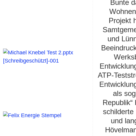
Bunte d
Wohnen 
Projekt 
Samtgemei
und Lünn
Beeindruck
Werksb
Entwicklung
ATP-Teststr
Entwicklun
als so
Republik“ 
schildert
und lan
Hövelman