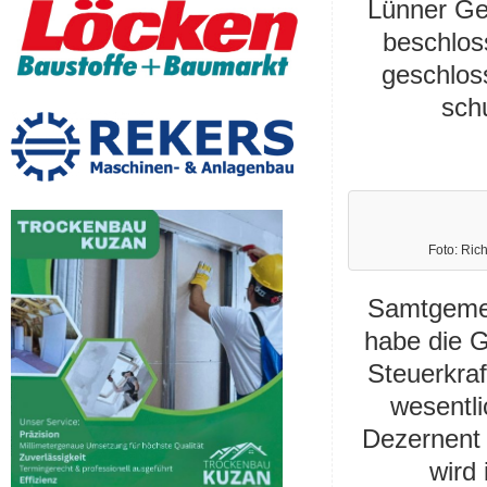
Lünner Ge
beschlos
geschlos
schu
Foto: Ri
Samtgemei
habe die 
Steuerkraf
wesentli
Dezernent 
wird