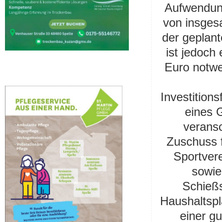
Aufwendung
von insges
der geplant
ist jedoch
Euro notwe
Investition
eines 
verans
Zuschuss 
Sportver
sowie
Schießs
Haushaltspl
einer g