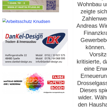
Wohnbau un
zeigte si
Zahlenwer
Andreas Win
Finanzkr
Gewerbebe
können. 
Vorsitz
kritisierte,
eine Erw
Erneuerun
Drosselgass
Dieses spi
wider. Wäh
den Haushal