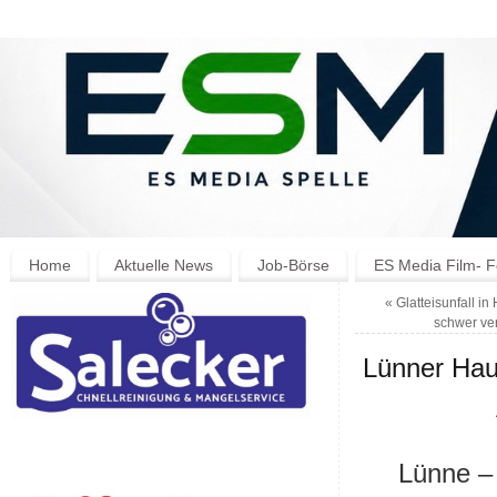
Home
Aktuelle News
Job-Börse
ES Media Film- F
«
Glatteisunfall i
schwer ver
Lünner Hau
Lünne –