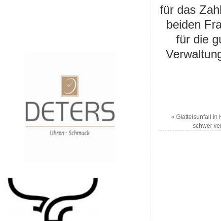
für das Zah
beiden Fr
für die 
Verwaltung
«
Glatteisunfall i
schwer ver