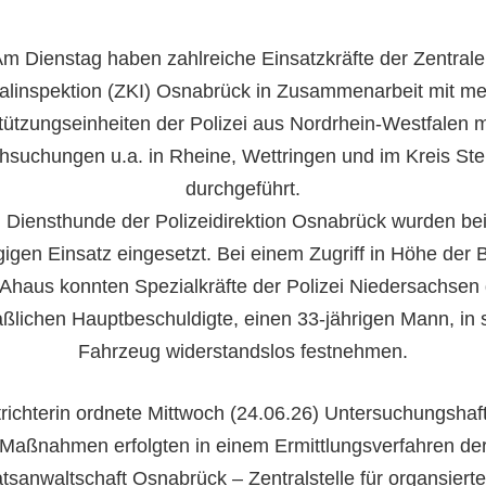
m Dienstag haben zahlreiche Einsatzkräfte der Zentral
alinspektion (ZKI) Osnabrück in Zusammenarbeit mit m
tützungseinheiten der Polizei aus Nordrhein-Westfalen 
hsuchungen u.a. in Rheine, Wettringen und im Kreis Stei
durchgeführt.
 Diensthunde der Polizeidirektion Osnabrück wurden be
igen Einsatz eingesetzt. Bei einem Zugriff in Höhe der
 Ahaus konnten Spezialkräfte der Polizei Niedersachsen
lichen Hauptbeschuldigte, einen 33-jährigen Mann, in
Fahrzeug widerstandslos festnehmen.
trichterin ordnete Mittwoch (24.06.26) Untersuchungshaft
Maßnahmen erfolgten in einem Ermittlungsverfahren de
tsanwaltschaft Osnabrück – Zentralstelle für organsiert