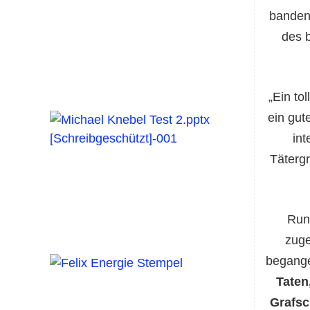
banden
des 
„Ein to
ein gut
int
Täterg
Run
zuge
begange
Taten
Grafsc