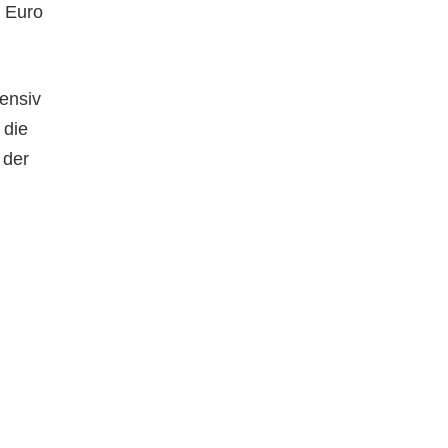
 Euro
tensiv
 die
 der
.