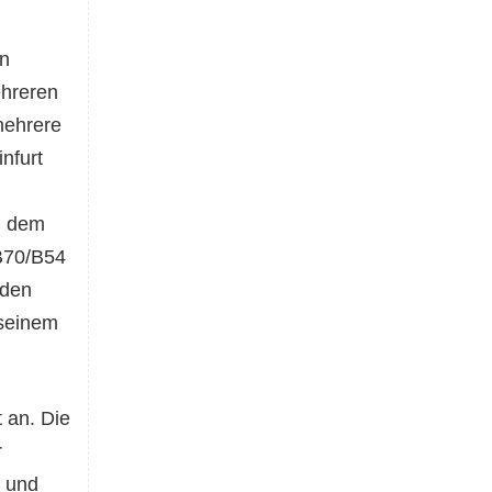
en
ehreren
mehrere
nfurt
i dem
 B70/B54
 den
 seinem
 an. Die
r
e und