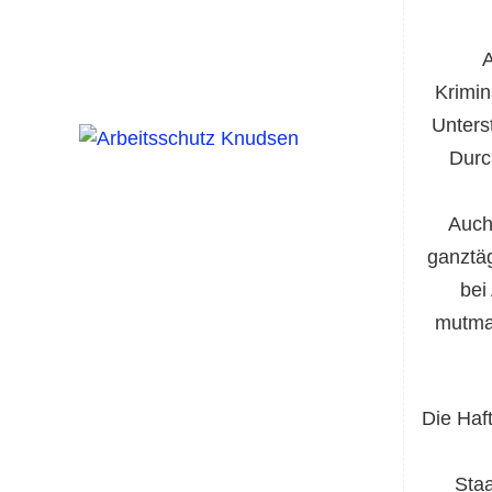
A
Krimin
Unters
Durc
Auch
ganztäg
bei
mutmaß
Die Haf
Staa