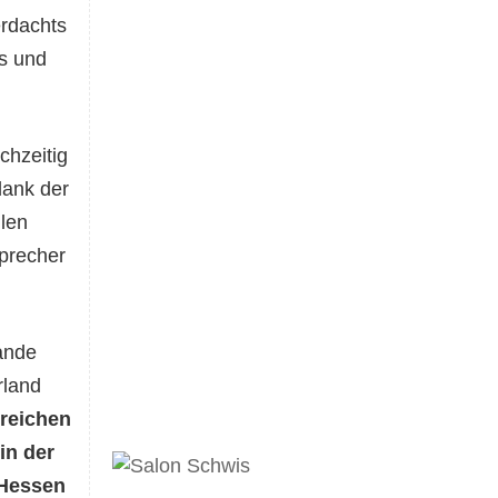
rdachts
s und
chzeitig
dank der
llen
precher
ande
rland
lreichen
in der
 Hessen