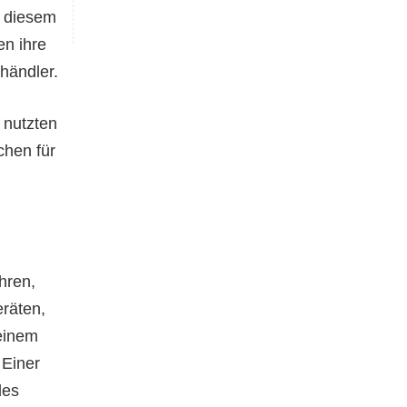
n diesem
en ihre
händler.
e nutzten
chen für
hren,
räten,
einem
 Einer
des