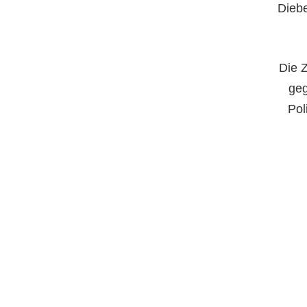
Dieb
Die Z
geg
Pol