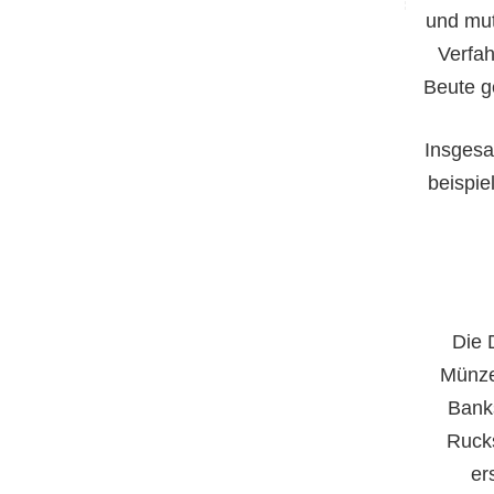
und mut
Verfah
Beute g
Insgesam
beispie
Die 
Münze
Bank
Rucks
er