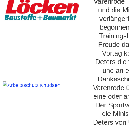
Varenrode-
und die M
verlänger
begonnen.
Trainingsb
Freude da
Vortag k
Deters die
und an e
Dankeschö
Varenrode ü
eine oder a
Der Sportv
die Minis
Deters von