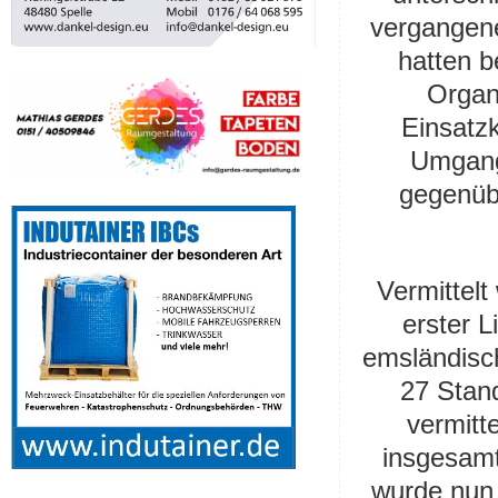
vergangen
hatten b
Organ
Einsatz
Umgang
gegenüb
Vermittelt
erster L
emsländisc
27 Stand
vermitte
insgesam
wurde nun 