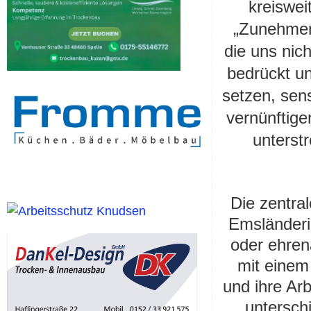
kreiswe
„
Zunehmen
die uns nich
bedrückt u
setzen
, sens
vernünftige
unterst
Die z
entr
a
Emsländer
oder ehrena
mit einem
und ihre Arb
untersch