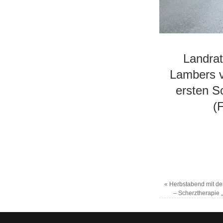
Landra
Lambers v
ersten Sc
(
«
Herbstabend mit d
– Scherztherapie „