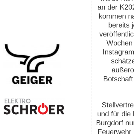
an der K202 
kommen na
bereits 
veröffentl
Wochen 
Instagram
schätz
außero
Botschaf
Stellvertr
und für die 
Burgdorf nu
Feuerwehr 