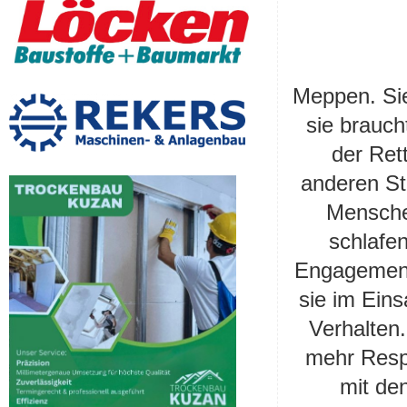
Meppen
.
Si
sie brauc
der Ret
anderen St
Menschen
schlafen
Engagement 
sie im Eins
Verhalten
mehr Resp
mit
den