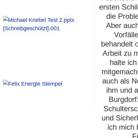
ersten Schil
die Probl
Aber auch
Vorfäll
behandelt 
Arbeit zu
halte
ic
mitge
mach
auch als
No
ihm und a
Burgdorf
Schultersc
und Sicher
ich mich 
F