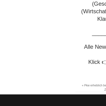
(Gesc
(Wirtscha
Kla
____
Alle New
Klick 
«
Pkw erheblich be