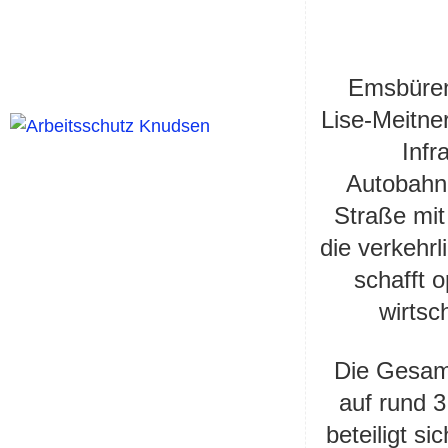
Emsbüren-
Lise-Meitne
Infr
Autobahn
Straße mit
die verkehr
schafft 
wirtsc
Die Gesam
auf rund 3
beteiligt si