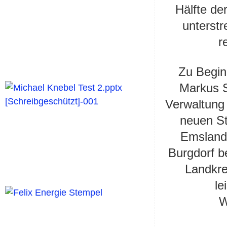
Hälfte de
unterstr
r
Zu Begin
Markus S
Verwaltung
neuen St
Emsland
Burgdorf b
Landkre
le
W