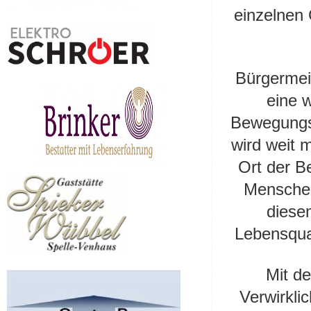
einzelnen
Bürgermei
eine w
Bewegungsa
wird weit m
Ort der B
Menschen
diesem
Lebensqual
Mit d
Verwirkli