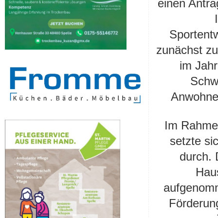
einen Antra
Sportent
zunächst zu
im Jahr
Schwu
Anwohnen
Im Rahmen
setzte si
durch. 
Haus
aufgenomme
Förderun