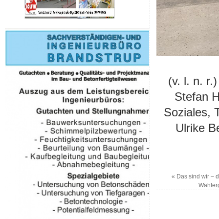
(v. l. n. 
Stefan H
Soziales, 
Ulrike B
«
Das sind wir – 
Wähler