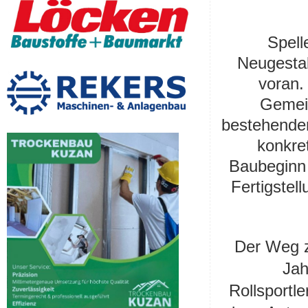
Spell
Neugestal
voran.
Gemein
bestehenden
konkre
Baubeginn 
Fertigstel
Der Weg z
Jah
Rollsportl