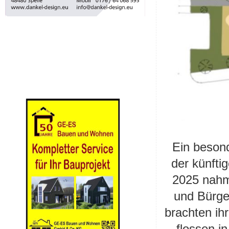
Ein besond
der künfti
2025 nahm
und Bürge
brachten ih
flossen i