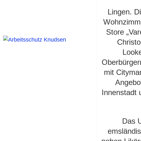
Lingen.
D
Wohnzimmer
Store „Va
Christo
Look
Oberbürgerm
mit Cityma
Angebot
Innenstadt 
Das U
emsländis