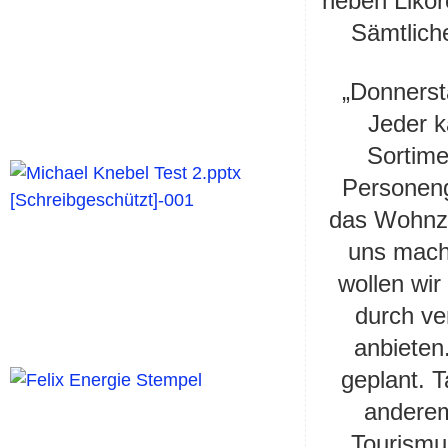
neben Likör
Sämtlich
„Donnersta
Jeder 
Sortim
Personen
das Wohnzi
uns mach
wollen wi
durch ve
anbieten
geplant. 
anderem
Tourismu