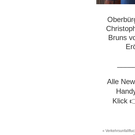
Oberbürg
Christop
Bruns vo
Er
____
Alle New
Handy
Klick 
«
Verkehrsunfallfluch