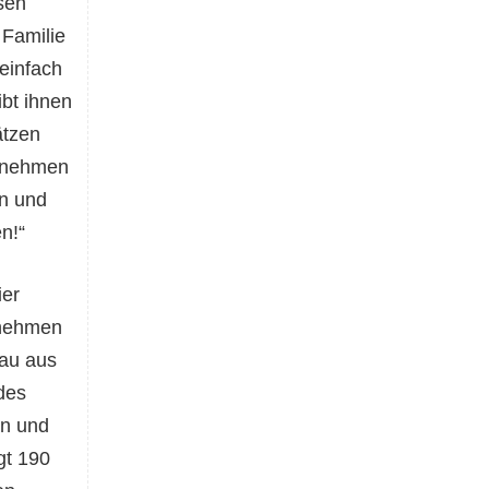
sen
 Familie
einfach
ibt ihnen
ätzen
ernehmen
en und
n!“
er
rnehmen
au aus
des
en und
gt 190