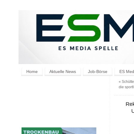
Home
Aktuelle News
Job-Börse
ES Medi
«
Schütt
die sport
Rek
U