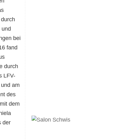
en
as
 durch
e und
ungen bei
16 fand
us
e durch
s LFV-
t und am
nt des
mit dem
niela
s der