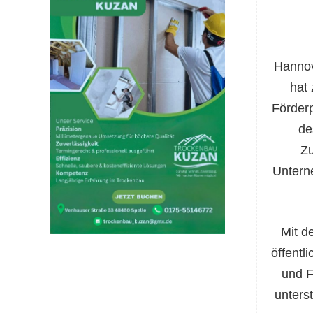
Hannov
hat
Förderp
de
Zu
Untern
Mit d
öffentl
und F
unters