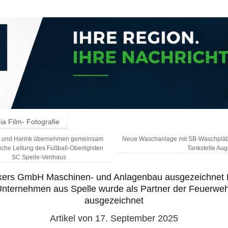
a Film- Fotografie
e und Harink übernehmen gemeinsam
Neue Waschanlage mit SB-Waschplätz
liche Leitung des Fußball-Oberligisten
Tankstelle Aug
SC Spelle-Venhaus
ers GmbH Maschinen- und Anlagenbau ausgezeichnet
nternehmen aus Spelle wurde als Partner der Feuerwe
ausgezeichnet
Artikel von 17. September 2025