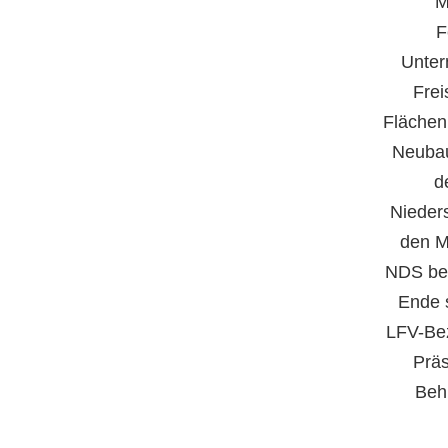
M
F
Unter
Frei
Flächen 
Neubau
d
Nieder
den M
NDS bei
Ende 
LFV-Be
Präs
Behr