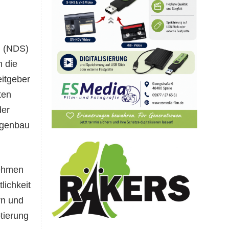
n (NDS)
 die
eitgeber
ten
der
agenbau
nehmen
lichkeit
rn und
tierung