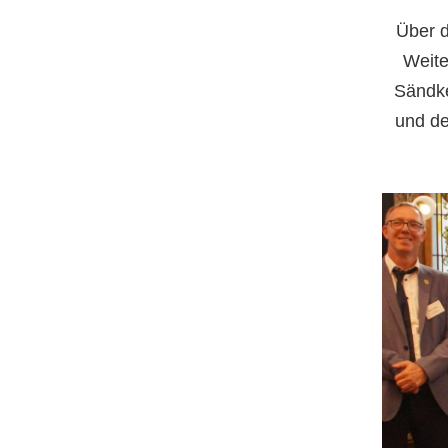
Über d
Weite
Sändke
und de