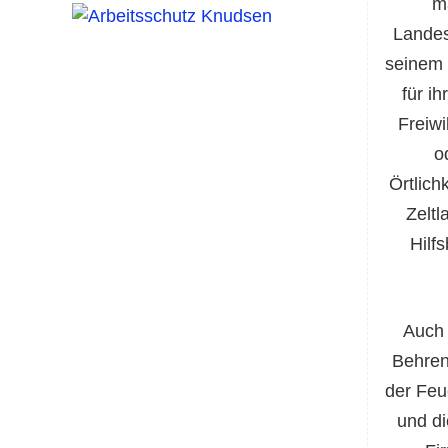
m
Landes
seinem
für i
Freiwi
o
Örtlich
Zeltl
Hilf
Auch 
Behren
der Feu
und di