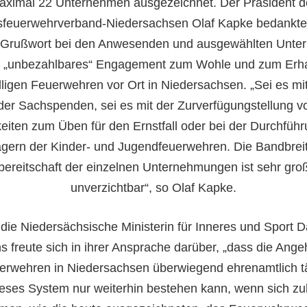
aximal 22 Unternehmen ausgezeichnet. Der Präsident d
feuerwehrverband-Niedersachsen Olaf Kapke bedankte 
 Grußwort bei den Anwesenden und ausgewählten Unte
hr „unbezahlbares“ Engagement zum Wohle und zum Erha
lligen Feuerwehren vor Ort in Niedersachsen. „Sei es mi
der Sachspenden, sei es mit der Zurverfügungstellung v
keiten zum Üben für den Ernstfall oder bei der Durchfüh
agern der Kinder- und Jugendfeuerwehren. Die Bandbrei
sbereitschaft der einzelnen Unternehmungen ist sehr gro
unverzichtbar“, so Olaf Kapke.
die Niedersächsische Ministerin für Inneres und Sport D
s freute sich in ihrer Ansprache darüber, „dass die Ange
erwehren in Niedersachsen überwiegend ehrenamtlich tä
eses System nur weiterhin bestehen kann, wenn sich zu