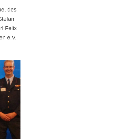
pe, des
Stefan
l Felix
en e.V.