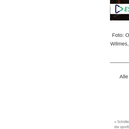
Foto: O
Wilmes,
______
Alle
«
Schütt
die sport