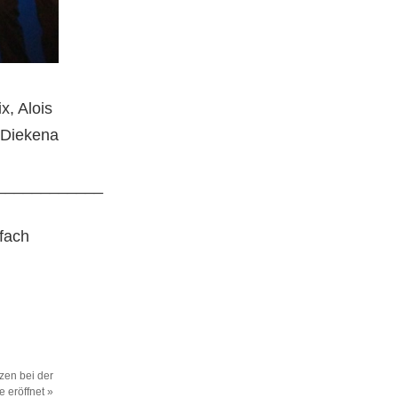
x, Alois
 Diekena
____________
nfach
en bei der
e eröffnet
»