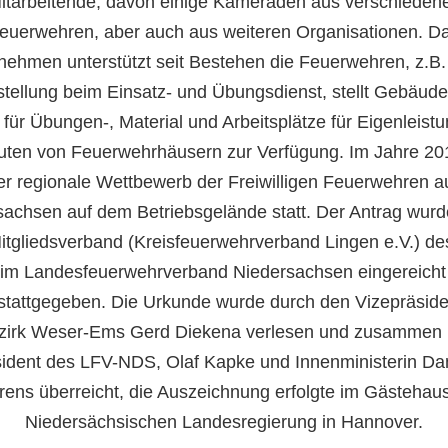
itarbeitende, davon einige Kameraden aus verschieden
euerwehren, aber auch aus weiteren Organisationen. D
nehmen unterstützt seit Bestehen die Feuerwehren, z.B.
stellung beim Einsatz- und Übungsdienst, stellt Gebäud
für Übungen-, Material und Arbeitsplätze für Eigenleist
ten von Feuerwehrhäusern zur Verfügung. Im Jahre 20
er regionale Wettbewerb der Freiwilligen Feuerwehren a
sachsen auf dem Betriebsgelände statt. Der Antrag wurd
itgliedsverband (Kreisfeuerwehrverband Lingen e.V.) de
m Landesfeuerwehrverband Niedersachsen eingereich
stattgegeben. Die Urkunde wurde durch den Vizepräside
zirk Weser-Ems Gerd Diekena verlesen und zusammen 
ident des LFV-NDS, Olaf Kapke und Innenministerin Da
ens überreicht, die Auszeichnung erfolgte im Gästehau
Niedersächsischen Landesregierung in Hannover.