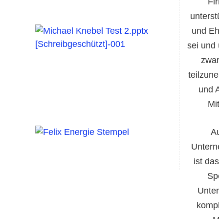
Fi
unterst
und Eh
sei und 
zwar
teilzun
und A
Mi
A
Untern
ist d
Spe
Unter
kompl