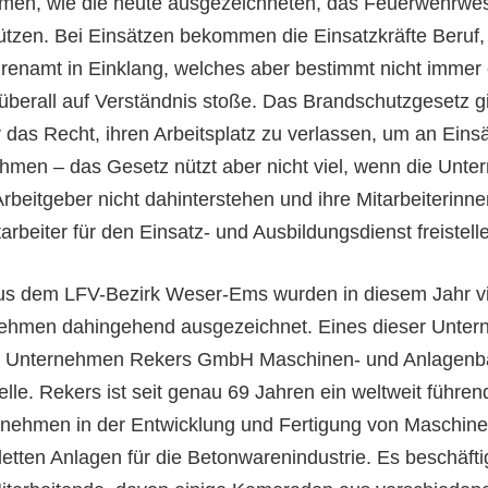
rmen, wie die heute ausgezeichneten, das Feuerwehrwe
ützen. Bei Einsätzen bekommen die Einsatzkräfte Beruf,
renamt in Einklang, welches aber bestimmt nicht immer 
überall auf Verständnis stoße. Das Brandschutzgesetz g
 das Recht, ihren Arbeitsplatz zu verlassen, um an Eins
ehmen – das Gesetz nützt aber nicht viel, wenn die Unt
rbeitgeber nicht dahinterstehen und ihre Mitarbeiterinn
tarbeiter für den Einsatz- und Ausbildungsdienst freistelle
us dem LFV-Bezirk Weser-Ems wurden in diesem Jahr vi
ehmen dahingehend ausgezeichnet. Eines dieser Unte
as Unternehmen Rekers GmbH Maschinen- und Anlagenb
lle. Rekers ist seit genau 69 Jahren ein weltweit führen
nehmen in der Entwicklung und Fertigung von Maschin
etten Anlagen für die Betonwarenindustrie. Es beschäfti