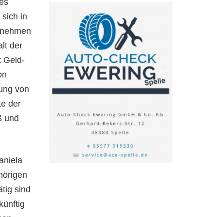
es
sich in
rnehmen
lt der
t Geld-
on
rung von
te der
ß und
aniela
hörigen
tig sind
künftig