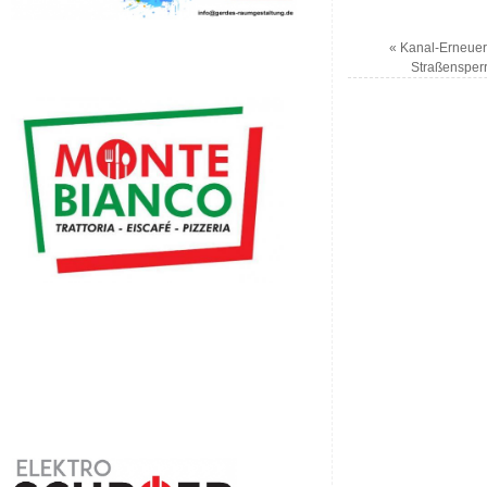
«
Kanal-Erneueru
Straßensperr