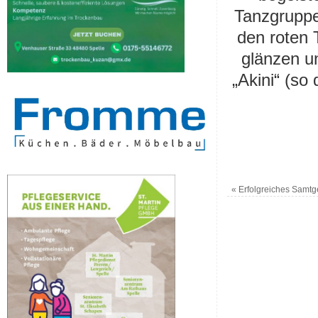
Tanzgruppe
den roten 
glänzen un
„Akini“ (so
«
Erfolgreiches Samtg