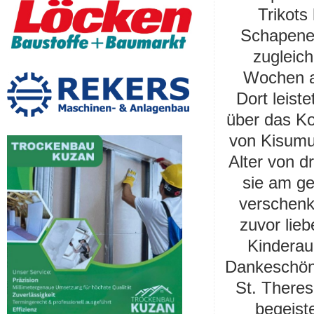
Trikots
Schapener
zugleich
Wochen a
Dort leist
über das Ko
von Kisumu,
Alter von d
sie am ge
verschenk
zuvor lie
Kinderau
Dankeschön.
St. Theres
begeist