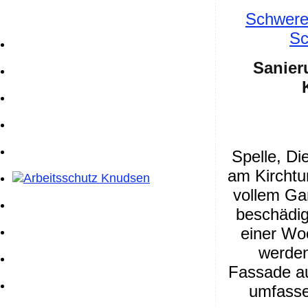
Schwerer
Sc
Sanier
Spelle, Di
am Kirchtur
vollem Ga
beschädig
einer Wo
werden
Fassade au
umfasse