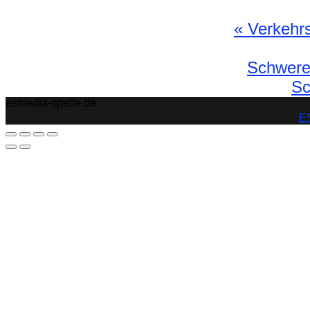
«
Verkehrsu
Schwerer
Sc
esmedia-spelle.de
ES