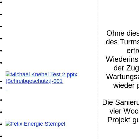
Ohne dies
des Turms
erf
Wiederins
der Zug
Wartungsa
wieder 
Die Sanier
vier Woc
Projekt g