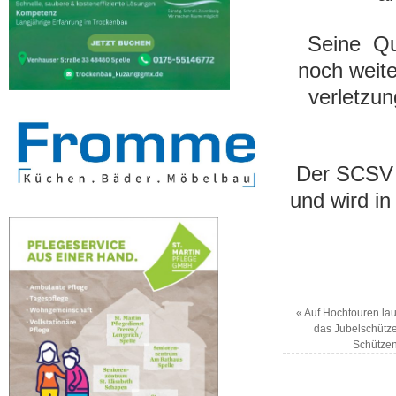
Seine Qua
noch weite
verletzun
Der SCSV g
und wird in
«
Auf Hochtouren lau
das Jubelschütze
Schützen