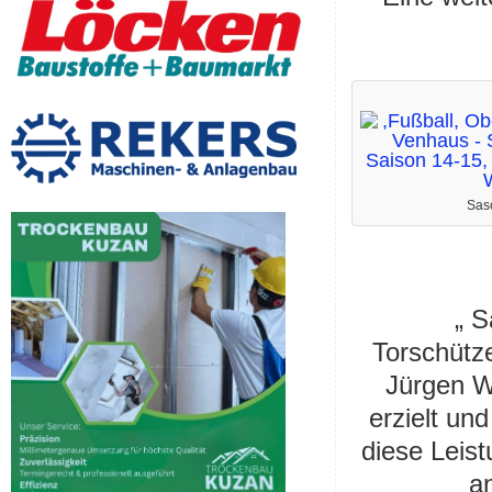
Sas
„ S
Torschütz
Jürgen W
erzielt un
diese Leist
a