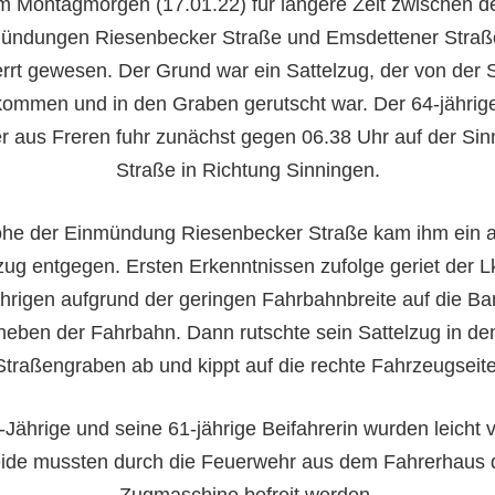
m Montagmorgen (17.01.22) für längere Zeit zwischen d
ündungen Riesenbecker Straße und Emsdettener Straße
rrt gewesen. Der Grund war ein Sattelzug, der von der 
ommen und in den Graben gerutscht war. Der 64-jährig
r aus Freren fuhr zunächst gegen 06.38 Uhr auf der Sin
Straße in Richtung Sinningen.
he der Einmündung Riesenbecker Straße kam ihm ein 
zug entgegen. Ersten Erkenntnissen zufolge geriet der 
hrigen aufgrund der geringen Fahrbahnbreite auf die Ba
neben der Fahrbahn. Dann rutschte sein Sattelzug in de
Straßengraben ab und kippt auf die rechte Fahrzeugseite
-Jährige und seine 61-jährige Beifahrerin wurden leicht ve
ide mussten durch die Feuerwehr aus dem Fahrerhaus 
Zugmaschine befreit werden.