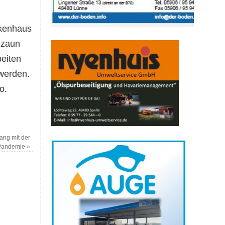
nkenhaus
szaun
eiten
 werden.
o.
ng mit der
Pandemie
»