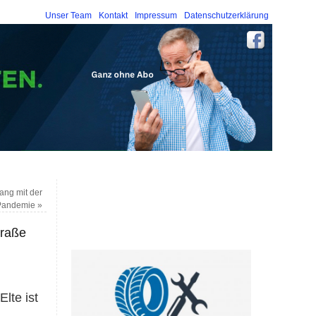
Unser Team
Kontakt
Impressum
Datenschutzerklärung
ng mit der
Pandemie
»
traße
lte ist