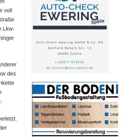
en
 voll
Straße
e Lkw-
ninger
anderer
Lkw des
nkette
n
.
rletzt.
der