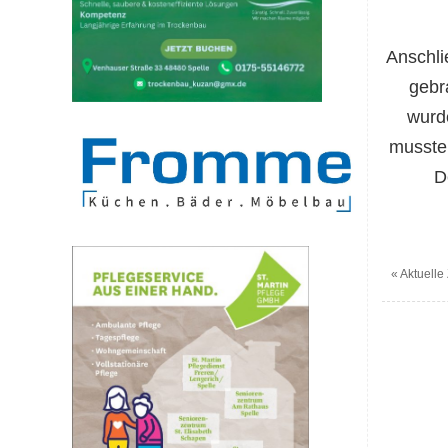
Anschli
gebr
wurd
musste 
D
«
Aktuelle