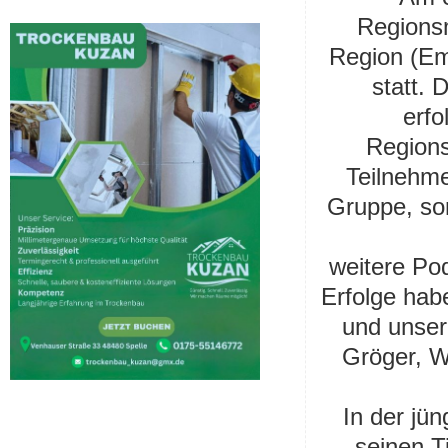
Regionsm
Region (Em
statt. 
erfo
Regions
Teilnehme
Gruppe, son
weitere Po
Erfolge hab
und unser
Gröger, W
In der jü
seinen T