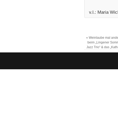
v.l.: Maria Wi
«
Weinlaube mal ander
beim „Lingener Somme
Jazz Trio“ & das „Kat