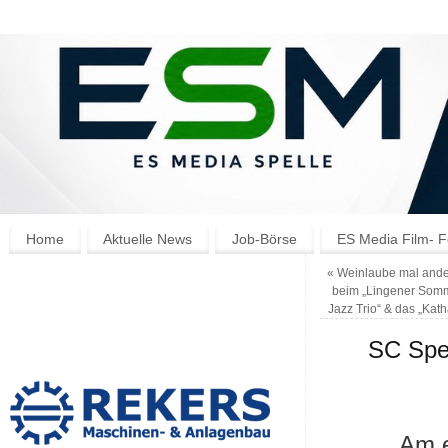
Home
Aktuelle News
Job-Börse
ES Media Film- F
«
Weinlaube mal ander
beim „Lingener Somme
Jazz Trio“ & das „Kat
SC Spel
Am e