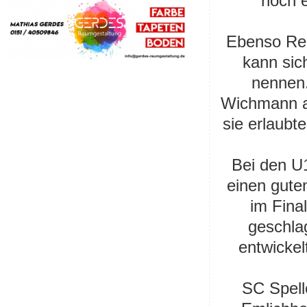
noch e
Ebenso Reg
kann sic
nennen.
Wichmann au
sie erlaubt
Bei den U
einen guten
im Fina
geschla
entwickel
SC Spel