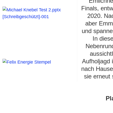
Emlichhe
Finals, ent
2020. Nac
aber Emma 
und spannen
In dies
Nebenrunde
aussichtl
Aufholjagd 
nach Hause 
sie erneut 
Pl