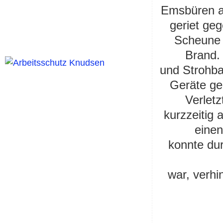
Emsbüren al
geriet
geg
Scheune a
Brand.
und Strohba
Geräte gel
Verlet
kurzzeitig
einen
konnte du
war, verh