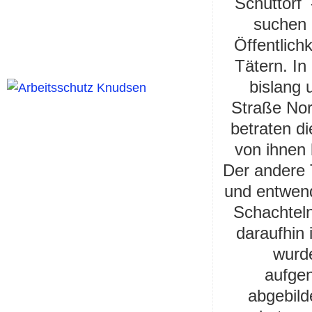
Schüttorf 
suchen E
Öffentlich
Tätern. I
bislang 
Straße Nor
betraten d
von ihnen 
Der andere 
und entwen
Schachteln
daraufhin 
wurd
aufge
abgebil