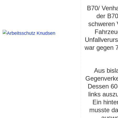
B70/ Venha
der B70
schweren 
Fahrzeug
Unfallverur
war gegen 7
Aus bisl
Gegenverkeh
Dessen 60-
links ausz
Ein hinte
musste da
auswe