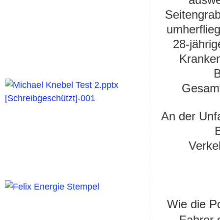
Seitengrab
umherflieg
28-jähri
Kranken
B
Gesamt
An der Unf
Verke
Wie die Po
Fahrer 