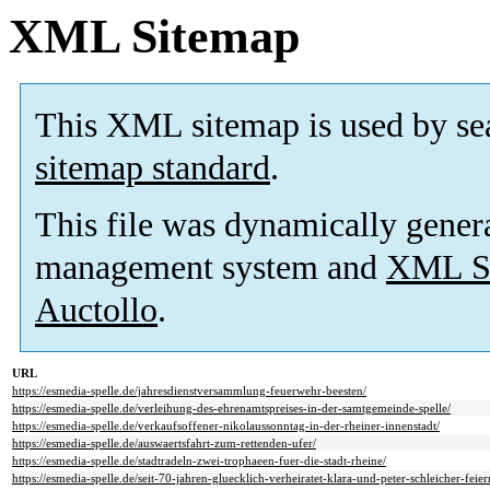
XML Sitemap
This XML sitemap is used by se
sitemap standard
.
This file was dynamically gener
management system and
XML Si
Auctollo
.
URL
https://esmedia-spelle.de/jahresdienstversammlung-feuerwehr-beesten/
https://esmedia-spelle.de/verleihung-des-ehrenamtspreises-in-der-samtgemeinde-spelle/
https://esmedia-spelle.de/verkaufsoffener-nikolaussonntag-in-der-rheiner-innenstadt/
https://esmedia-spelle.de/auswaertsfahrt-zum-rettenden-ufer/
https://esmedia-spelle.de/stadtradeln-zwei-trophaeen-fuer-die-stadt-rheine/
https://esmedia-spelle.de/seit-70-jahren-gluecklich-verheiratet-klara-und-peter-schleicher-fei