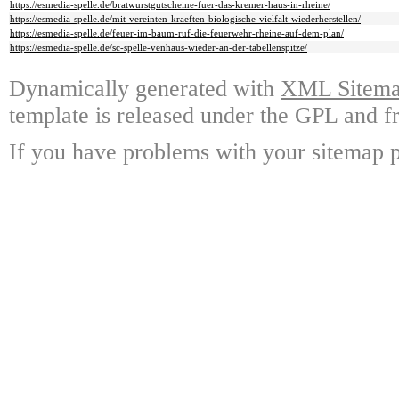
https://esmedia-spelle.de/bratwurstgutscheine-fuer-das-kremer-haus-in-rheine/
https://esmedia-spelle.de/mit-vereinten-kraeften-biologische-vielfalt-wiederherstellen/
https://esmedia-spelle.de/feuer-im-baum-ruf-die-feuerwehr-rheine-auf-dem-plan/
https://esmedia-spelle.de/sc-spelle-venhaus-wieder-an-der-tabellenspitze/
Dynamically generated with
XML Sitemap
template is released under the GPL and fr
If you have problems with your sitemap p