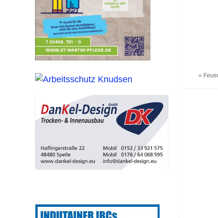
«
Feuer