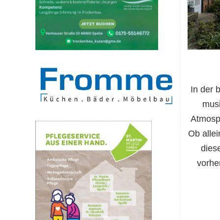
In der 
musi
Atmosph
Ob allei
dies
vorhe