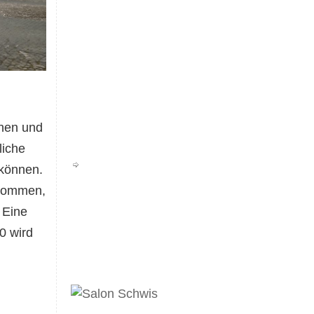
chen und
liche
 können.
llkommen,
 Eine
0 wird