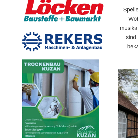
Spell
Wöh
musika
sind
beka