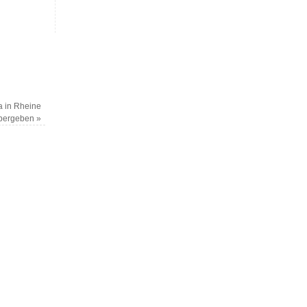
.
a in Rheine
bergeben
»