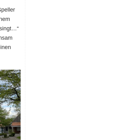
peller
inem
singt…“
insam
einen