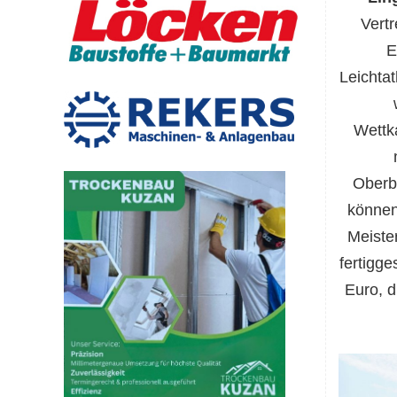
Vertr
E
Leichta
Wettka
Oberbü
können
Meiste
fertigge
Euro, d