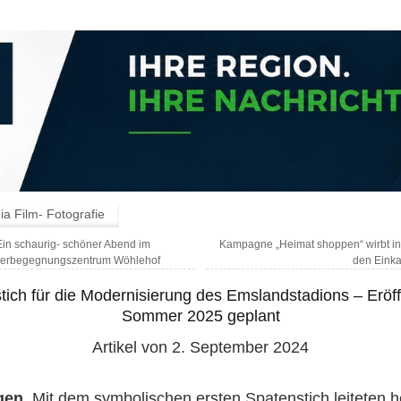
a Film- Fotografie
in schaurig- schöner Abend im
Kampagne „Heimat shoppen“ wirbt in
erbegegnungszentrum Wöhlehof
den Einka
tich für die Modernisierung des Emslandstadions – Eröf
Sommer 2025 geplant
Artikel von 2. September 2024
gen
. Mit dem symbolischen ersten Spatenstich leiteten 