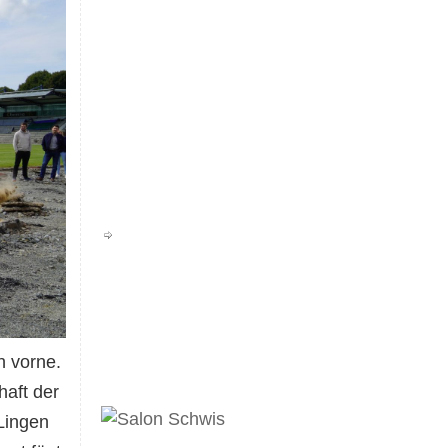
h vorne.
haft der
 Lingen