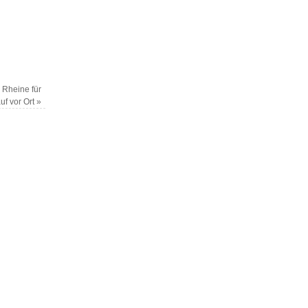
 Rheine für
uf vor Ort
»