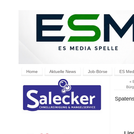
Home
Aktuelle News
Job-Börse
ES Medi
«
E
Bürg
Spatens
Lin