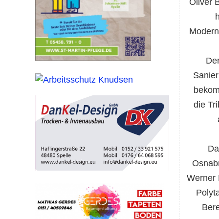
Oliver 
h
Moderni
Der
Sanier
bekomm
die Tr
Da
Osnabr
Werner
Polyt
Bere