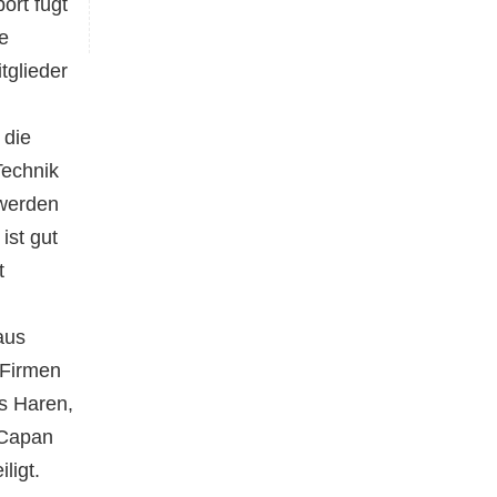
ort fügt
ie
tglieder
 die
Technik
 werden
ist gut
t
aus
 Firmen
 Haren,
 Capan
ligt.