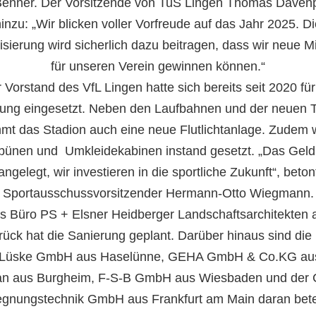
Benner. Der Vorsitzende von TuS Lingen Thomas Davenp
inzu: „Wir blicken voller Vorfreude auf das Jahr 2025. D
sierung wird sicherlich dazu beitragen, dass wir neue Mi
für unseren Verein gewinnen können.“
 Vorstand des VfL Lingen hatte sich bereits seit 2020 für
ung eingesetzt. Neben den Laufbahnen und der neuen 
t das Stadion auch eine neue Flutlichtanlage. Zudem
ibünen und Umkleidekabinen instand gesetzt. „Das Geld 
angelegt, wir investieren in die sportliche Zukunft“, beton
Sportausschussvorsitzender Hermann-Otto Wiegmann.
s Büro PS + Elsner Heidberger Landschaftsarchitekten 
ück hat die Sanierung geplant. Darüber hinaus sind die
 Lüske GmbH aus Haselünne, GEHA GmbH & Co.KG aus
an aus Burgheim, F-S-B GmbH aus Wiesbaden und der
gnungstechnik GmbH aus Frankfurt am Main daran betei