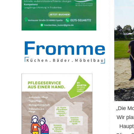
„Die Mo
Wir pla
Hauptk