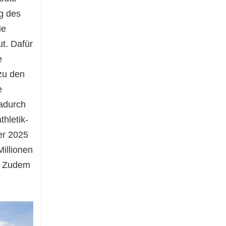
ng des
ie
t. Dafür
e
 zu den
e
Dadurch
hletik-
er 2025
Millionen
n. Zudem