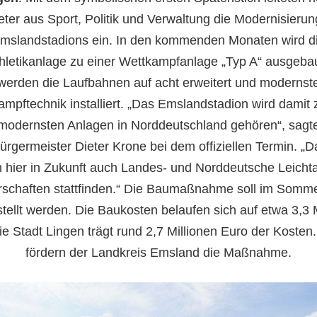
eter aus Sport, Politik und Verwaltung die Modernisieru
mslandstadions ein. In den kommenden Monaten wird d
thletikanlage zu einer Wettkampfanlage „Typ A“ ausgebau
werden die Laufbahnen auf acht erweitert und modernst
mpftechnik installiert. „Das Emslandstadion wird damit
modernsten Anlagen in Norddeutschland gehören“, sagt
rgermeister Dieter Krone bei dem offiziellen Termin. „
 hier in Zukunft auch Landes- und Norddeutsche Leichtat
rschaften stattfinden.“ Die Baumaßnahme soll im Somm
stellt werden. Die Baukosten belaufen sich auf etwa 3,3 
ie Stadt Lingen trägt rund 2,7 Millionen Euro der Koste
fördern der Landkreis Emsland die Maßnahme.