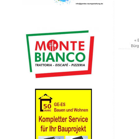
«
E
Bürg