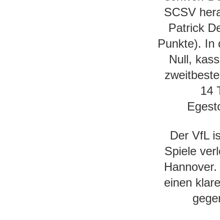
SCSV hera
Patrick De
Punkte). In 
Null, kas
zweitbeste
14 
Egesto
Der VfL i
Spiele ver
Hannover. 
einen klar
gegen