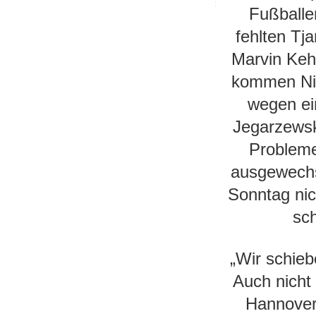
Fußballe
fehlten Tj
Marvin Kehl
kommen Nik
wegen ei
Jegarzewsk
Probleme
ausgewechs
Sonntag nic
sch
„Wir schieb
Auch nicht
Hannover.