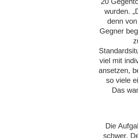
20 Gegento
wurden. „D
denn von 
Gegner begü
z
Standardsit
viel mit in
ansetzen, b
so viele e
Das war
Die Aufga
schwer. De