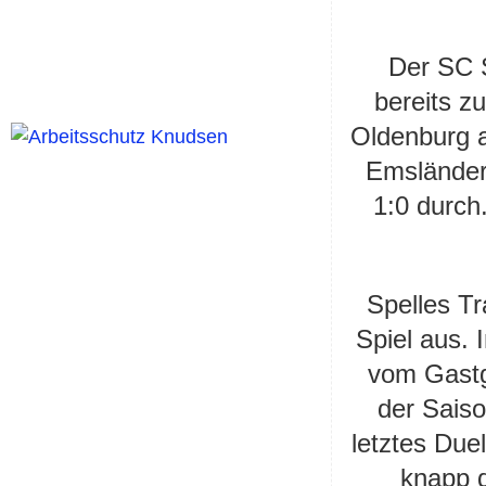
Der SC S
bereits z
Oldenburg a
Emsländer 
1:0 durch
Spelles Tr
Spiel aus. 
vom Gastg
der Saiso
letztes Duel
knapp d