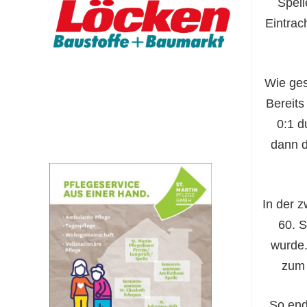
Spell
Eintrac
Wie ges
Bereits
0:1 d
dann d
In der z
60. S
wurde.
zum 
So end