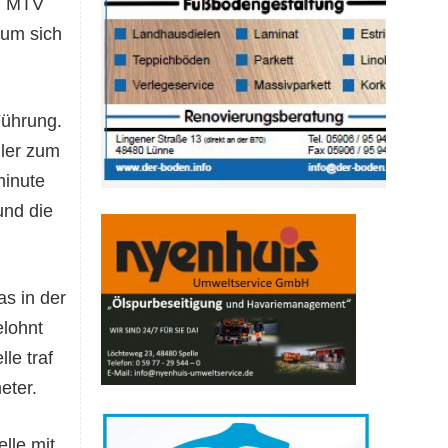
im MTV
 um sich
Führung.
ller zum
minute
und die
as in der
elohnt
le traf
eter.
lle mit