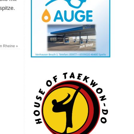
spitze.
 in Rheine
»