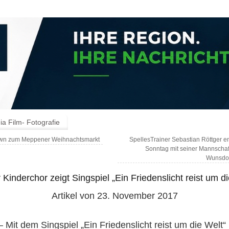
a Film- Fotografie
n zum Meppener Weihnachtsmarkt
SpellesTrainer Sebastian Röttger 
Sonntag mit seiner Mannschaf
Wunsdor
 Kinderchor zeigt Singspiel „Ein Friedenslicht reist um d
Artikel von 23. November 2017
– Mit dem Singspiel „Ein Friedenslicht reist um die Welt“ 