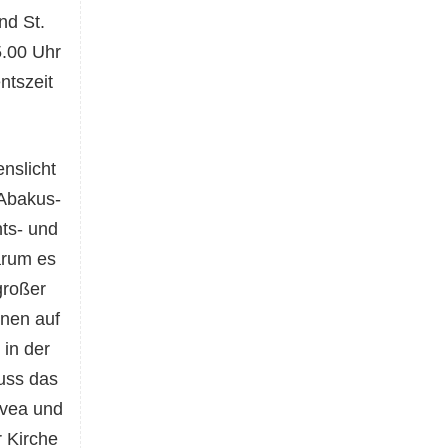
nd St.
5.00 Uhr
ntszeit
enslicht
 Abakus-
nts- und
arum es
großer
hnen auf
in der
uss das
 Svea und
 Kirche