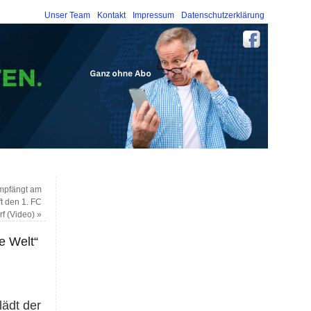
Unser Team
Kontakt
Impressum
Datenschutzerklärung
empfängt am
t den 1. FC
f (Video)
»
ie Welt“
lädt der