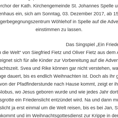
rchor der Kath. Kirchengemeinde St. Johannes Spelle u
enhaus ein, sich am Sonntag, 03. Dezember 2017, ab 1
gerbegegnungszentrum Wöhlehof in Spelle auf die Adve
einstimmen zu lassen.
Das Singspiel „Ein Fried
 die Welt“ von Siegfried Fietz und Oliver Fietz aus dem
eignet sich für alle Kinder zur Vorbereitung auf die Adve
chtszeit. Svea und Rike können gar nicht verstehen, w
nge dauert, bis es endlich Weihnachten ist. Doch als ihr 
von der Pfadfinderstunde nach Hause kommt, zeigt er i
lobus, wo Jesus geboren wurde und wie jedes Jahr dort 
sgrotte ein Friedenslicht entzündet wird. Na und dann m
licht ja erst einmal um die Welt reisen, bis es bei Jan,
nkommt und im Weihnachtsgottesdienst zur Krippe in der