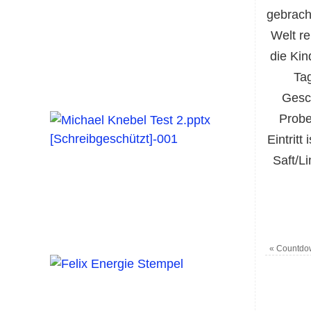
gebrach
Welt re
die Kin
Ta
Gesc
Probe
Eintritt
Saft/L
«
Countdow