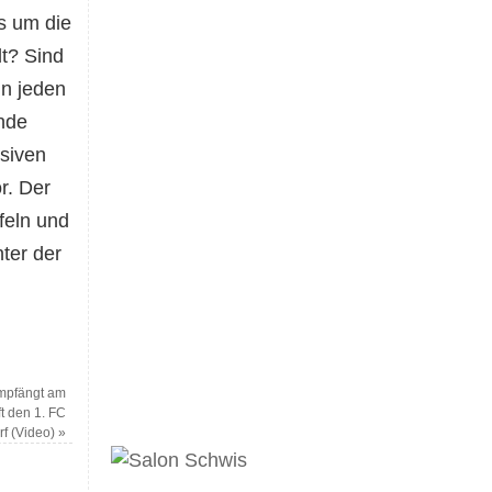
s um die
lt? Sind
un jeden
nde
siven
r. Der
ffeln und
ter der
empfängt am
t den 1. FC
f (Video)
»