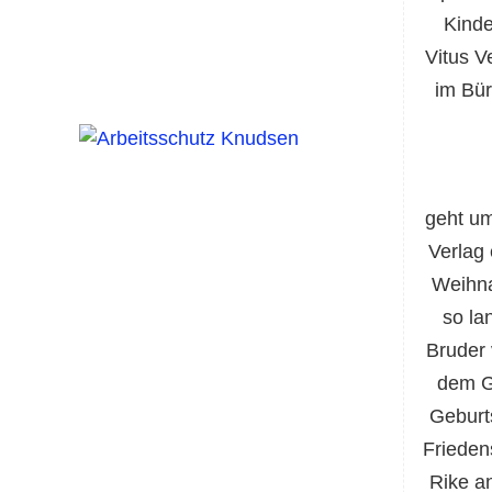
Kinde
Vitus V
im Bür
geht um
Verlag 
Weihna
so la
Bruder 
dem G
Geburt
Friedens
Rike a