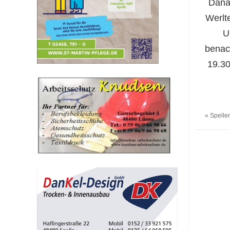
Danac
Werlt
U
benach
19.30
«
Speller