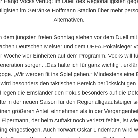
r Hanjo Vocks verfügt im Duell des Regionalligisten ge
tligisten im Getränke Hoffmann Stadion über mehr perso
Alternativen.
 dem jüngsten freien Sonntag stehen vor dem Duell mi
fachen Deutschen Meister und dem UEFA-Pokalsieger v
er Woche vier Einheiten auf dem Programm. Vocks will f
neration sorgen. „Das halte ich für ganz wichtig“, erklär
oge. „Wir werden fit ins Spiel gehen.“ Mindestens eine E
wird besonders den taktischen Bereich berücksichtigen.
l legen die Emsländer den Fokus besonders auf die Def
fte in der neuen Saison für den Regionalligaaufsteiger si
inen größeren Anteil einnehmen als in der Vergangenhei
 Elpermann, der beim Auftakt noch verletzt fehlte, ist wie
ning eingestiegen. Auch Torwart Oskar Lindemann wird w