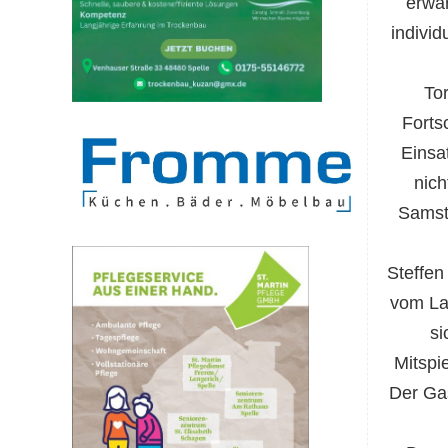
erwa
individ
To
Forts
Einsat
nich
Samst
Steffen
vom La
si
Mitspi
Der Gas