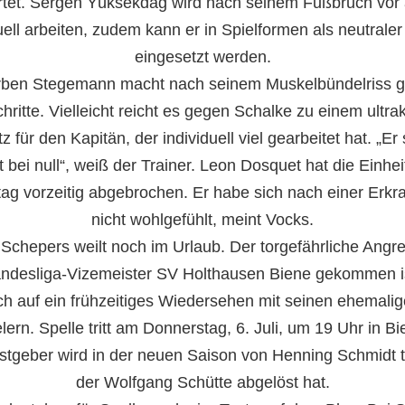
rtet. Sergen Yüksekdag wird nach seinem Fußbruch vor 
uell arbeiten, zudem kann er in Spielformen als neutraler
eingesetzt werden.
rben Stegemann macht nach seinem Muskelbündelriss g
chritte. Vielleicht reicht es gegen Schalke zu einem ultra
z für den Kapitän, der individuell viel gearbeitet hat. „Er 
t bei null“, weiß der Trainer. Leon Dosquet hat die Einhe
ag vorzeitig abgebrochen. Er habe sich nach einer Erkr
nicht wohlgefühlt, meint Vocks.
 Schepers weilt noch im Urlaub. Der torgefährliche Angrei
ndesliga-Vizemeister SV Holthausen Biene gekommen ist
ch auf ein frühzeitiges Wiedersehen mit seinen ehemali
elern. Spelle tritt am Donnerstag, 6. Juli, um 19 Uhr in Bi
tgeber wird in der neuen Saison von Henning Schmidt tr
der Wolfgang Schütte abgelöst hat.