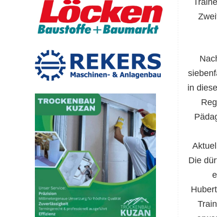
Traine
Zwei
Nach
sieben
in dies
Rege
Pädag
Aktuel
Die dür
e
Hubert
Trai