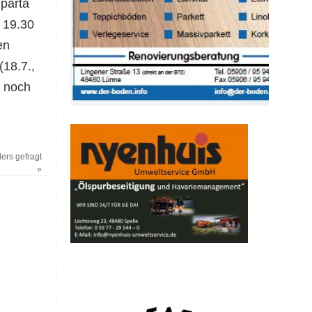
Sparta
 19.30
en
(18.7.,
V noch
ers gefragt
»