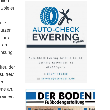
allem
 Spieler
ute
kurzen
startet
it am
ankung
fer, der
, freut
gen
ene an.
ainiert,