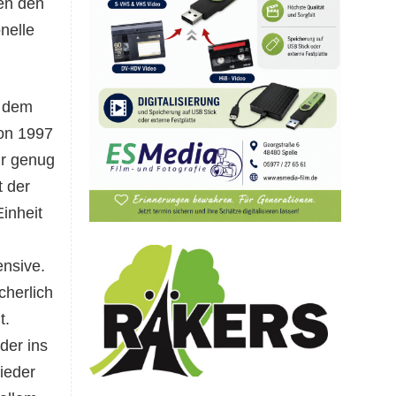
gen den
nelle
t dem
on 1997
ür genug
t der
inheit
ensive.
cherlich
t.
der ins
ieder