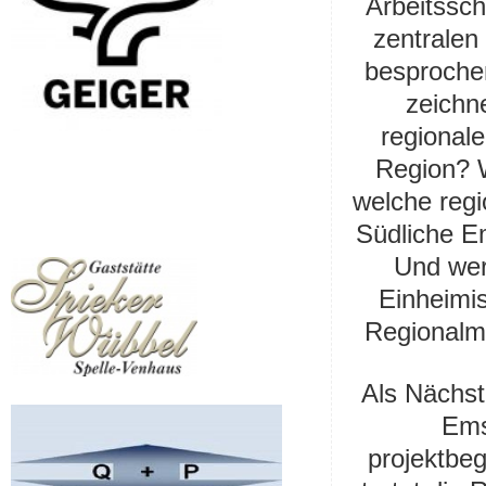
Arbeitssch
zentralen
besprochen
zeichn
regionale
Region? W
welche reg
Südliche E
Und wer
Einheimis
Regionalm
Als Nächst
Ems
projektbe