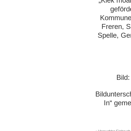
„Kiek moa
geförd
Kommunen
Freren, 
Spelle, G
Bild
Bilduntersc
In“ geme