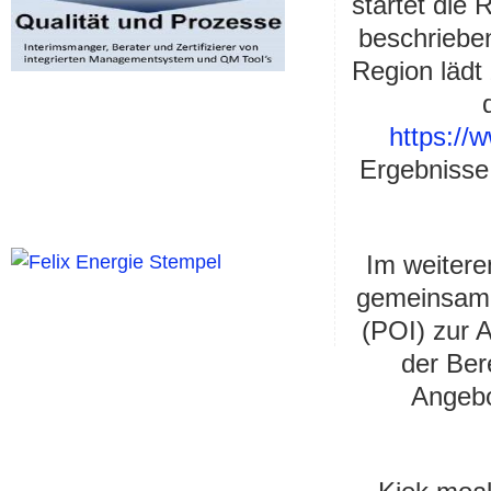
startet die 
beschriebe
Region lädt 
https://
Ergebnisse
Im weitere
gemeinsam e
(POI) zur A
der Bere
Angebo