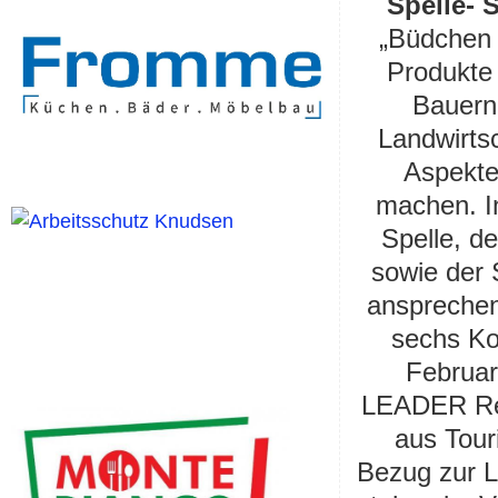
Spelle- 
„Büdchen 
Produkte
Bauern
Landwirtsc
Aspekte,
machen. I
Spelle, 
sowie der 
ansprechen
sechs Ko
Februar
LEADER Reg
aus Tour
Bezug zur L