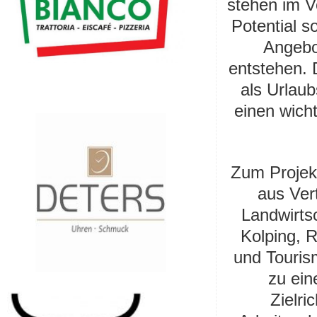
stehen im V
Potential s
Angebo
entstehen. 
als Urlaub
einen wicht
Zum Projek
aus Ver
Landwirts
Kolping, 
und Touris
zu ein
Zielri